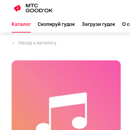
Каталог
Скопируй гудок
Загрузи гудок
О с
Назад к каталогу