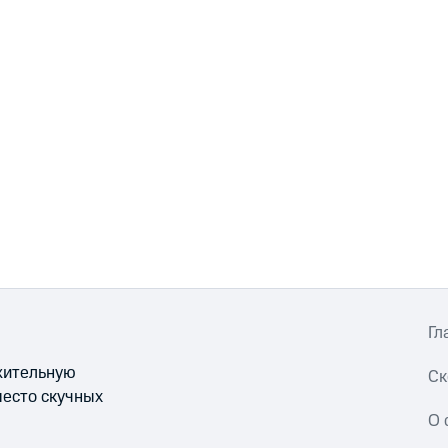
Гл
ожительную
Ск
место скучных
О 