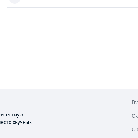
Гл
ожительную
Ск
место скучных
О 