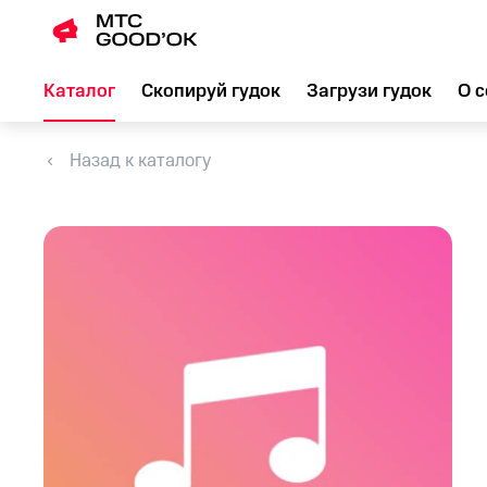
Каталог
Скопируй гудок
Загрузи гудок
О с
Назад к каталогу