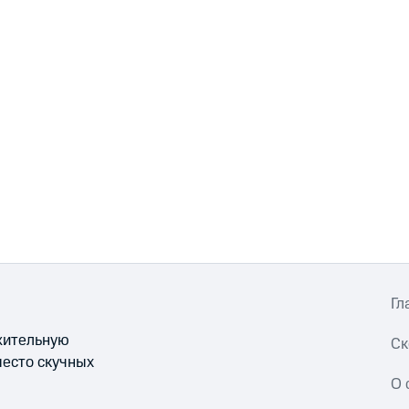
Гл
ожительную
Ск
место скучных
О 