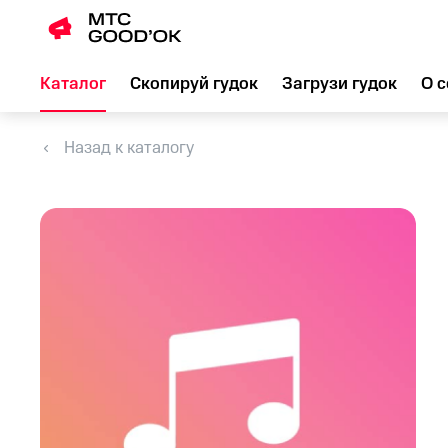
Каталог
Скопируй гудок
Загрузи гудок
О с
Назад к каталогу