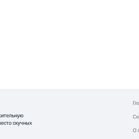
Гл
ожительную
Ск
место скучных
О 