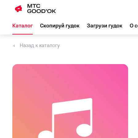
Каталог
Скопируй гудок
Загрузи гудок
О с
Назад к каталогу