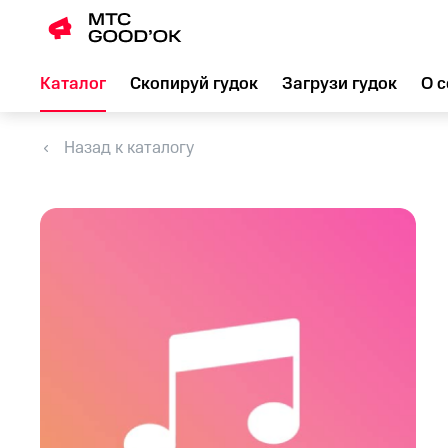
Каталог
Скопируй гудок
Загрузи гудок
О с
Назад к каталогу