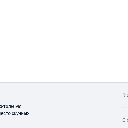
Гл
ожительную
Ск
место скучных
О 