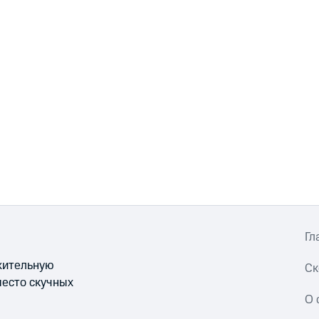
Гл
ожительную
Ск
место скучных
О 