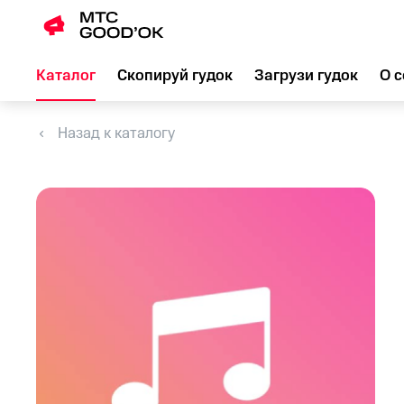
Каталог
Скопируй гудок
Загрузи гудок
О с
Назад к каталогу