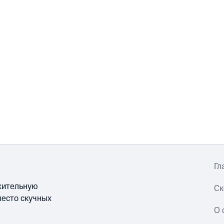
Гл
ожительную
Ск
место скучных
О 