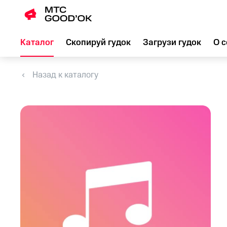
Каталог
Скопируй гудок
Загрузи гудок
О с
Назад к каталогу