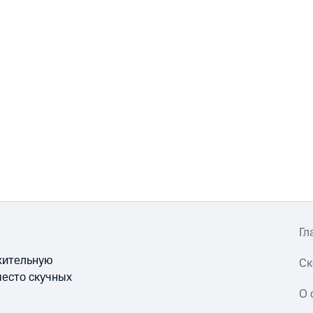
Гл
ожительную
Ск
место скучных
О 