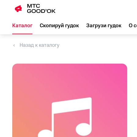
Каталог
Скопируй гудок
Загрузи гудок
О с
Назад к каталогу