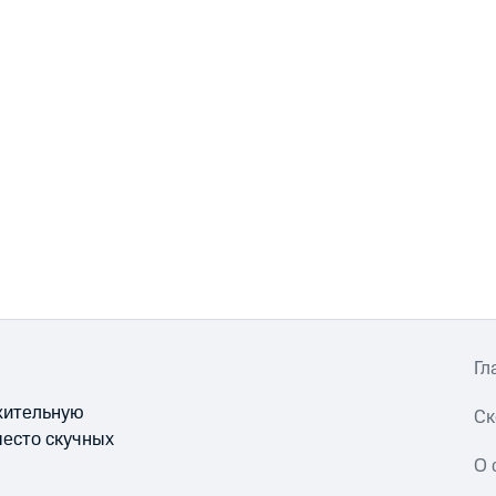
Гл
ожительную
Ск
место скучных
О 