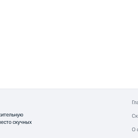
Гл
ожительную
Ск
место скучных
О 