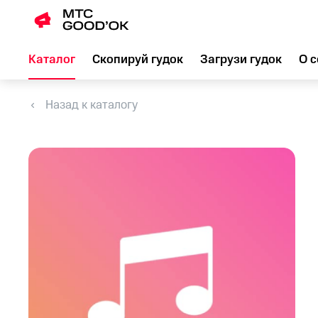
Каталог
Скопируй гудок
Загрузи гудок
О с
Назад к каталогу