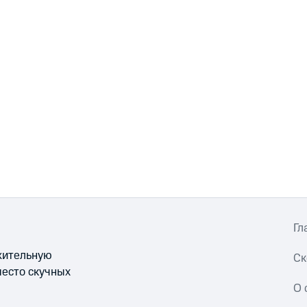
Гл
ожительную
Ск
место скучных
О 