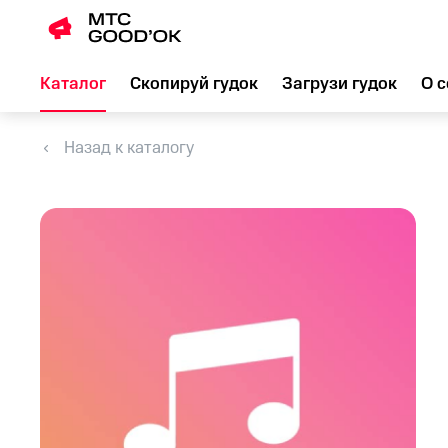
Каталог
Скопируй гудок
Загрузи гудок
О с
Назад к каталогу