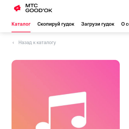
Каталог
Скопируй гудок
Загрузи гудок
О с
Назад к каталогу