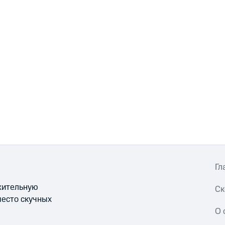
Гл
ожительную
Ск
место скучных
О 