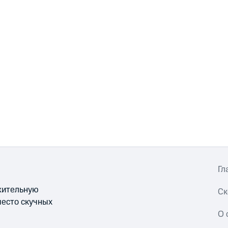
Гл
ожительную
Ск
место скучных
О 