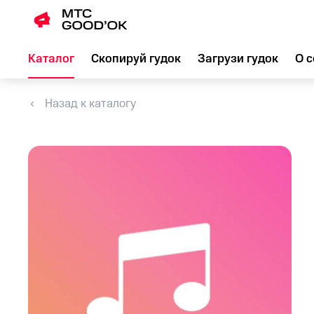
Каталог
Скопируй гудок
Загрузи гудок
О с
Назад к каталогу