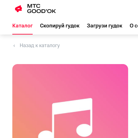
Каталог
Скопируй гудок
Загрузи гудок
О с
Назад к каталогу