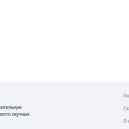
Гл
ожительную
Ск
место скучных
О 