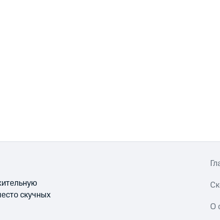
Гл
ожительную
Ск
место скучных
О 