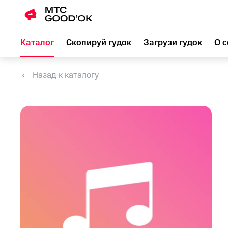
Каталог
Скопируй гудок
Загрузи гудок
О с
Назад к каталогу