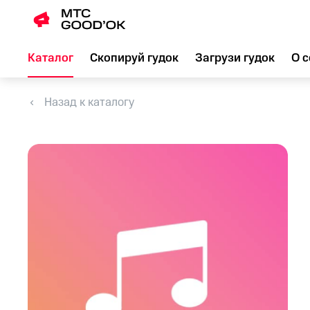
Каталог
Скопируй гудок
Загрузи гудок
О с
Назад к каталогу