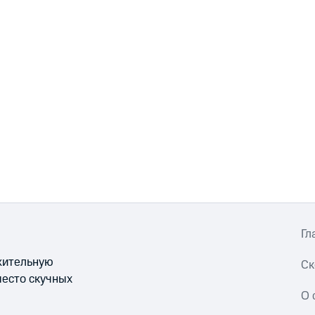
Гл
ожительную
Ск
место скучных
О 