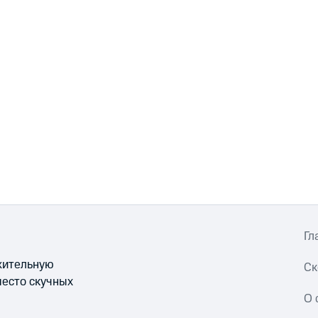
Гл
ожительную
Ск
место скучных
О 