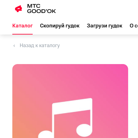
Каталог
Скопируй гудок
Загрузи гудок
О с
Назад к каталогу