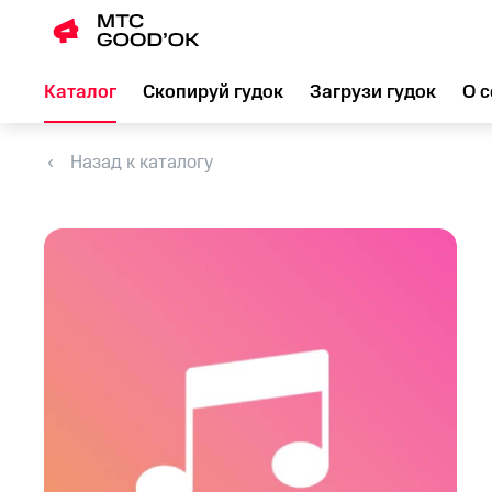
Каталог
Скопируй гудок
Загрузи гудок
О с
Назад к каталогу