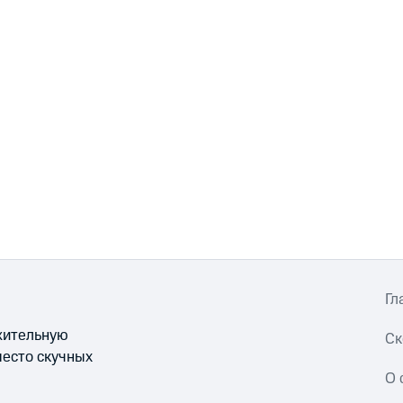
Гл
ожительную
Ск
место скучных
О 