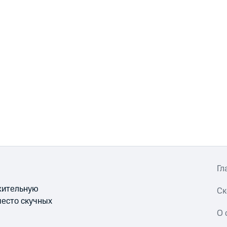
Гл
ожительную
Ск
место скучных
О 