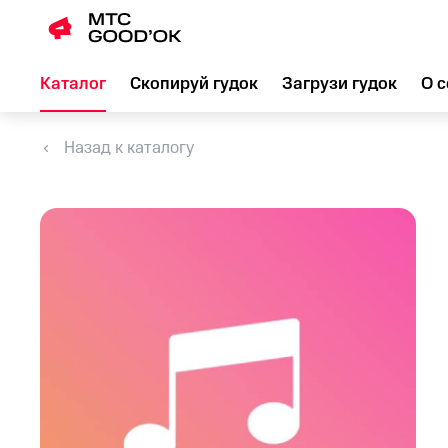
Каталог
Скопируй гудок
Загрузи гудок
О с
Назад к каталогу