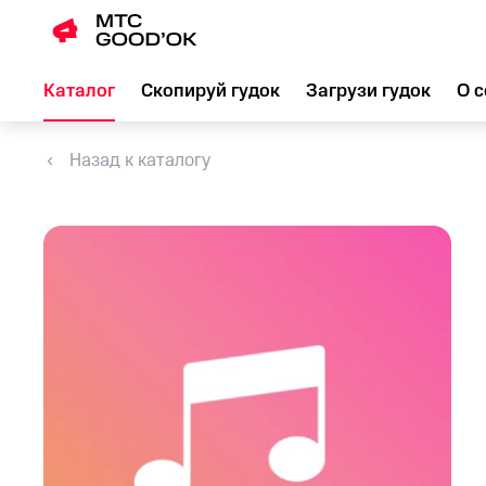
Каталог
Скопируй гудок
Загрузи гудок
О с
Назад к каталогу