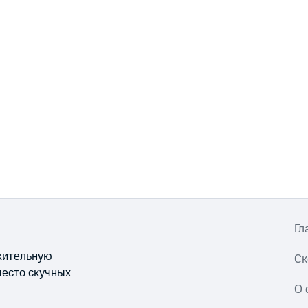
Гл
ожительную
Ск
место скучных
О 