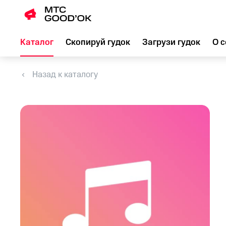
Каталог
Скопируй гудок
Загрузи гудок
О с
Назад к каталогу