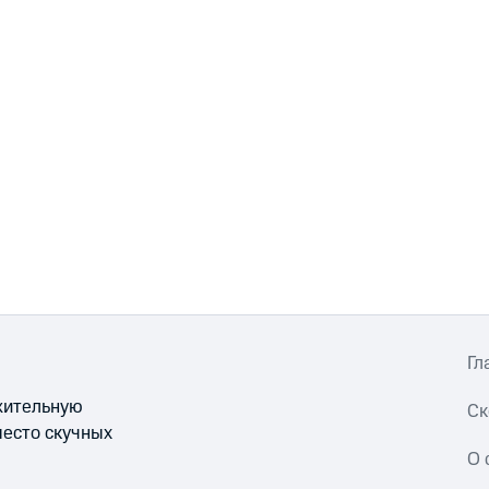
Гл
ожительную
Ск
место скучных
О 