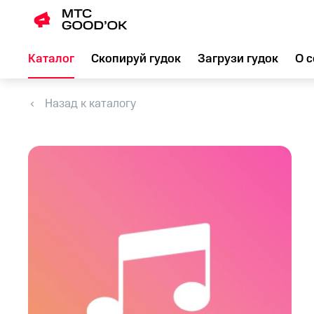
Каталог
Скопируй гудок
Загрузи гудок
О с
Назад к каталогу