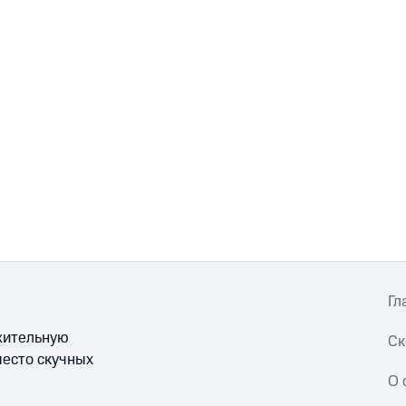
Гл
ожительную
Ск
место скучных
О 