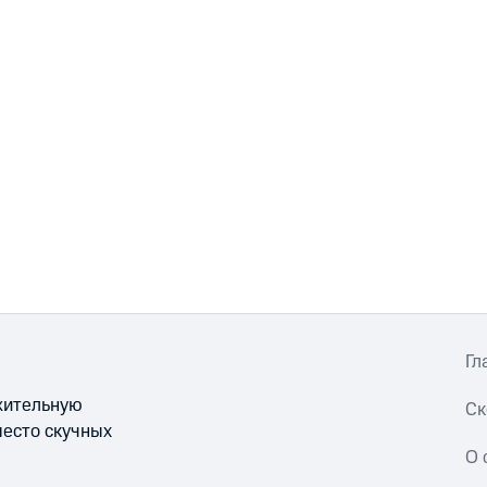
Гл
ожительную
Ск
место скучных
О 