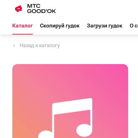
Каталог
Скопируй гудок
Загрузи гудок
О с
Назад к каталогу