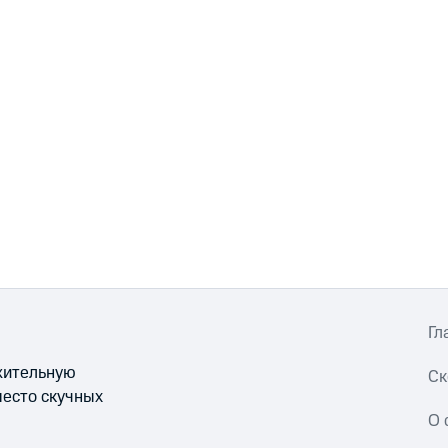
Гл
ожительную
Ск
место скучных
О 