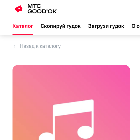
Каталог
Скопируй гудок
Загрузи гудок
О с
Назад к каталогу