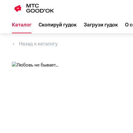
Каталог
Скопируй гудок
Загрузи гудок
О с
Назад к каталогу