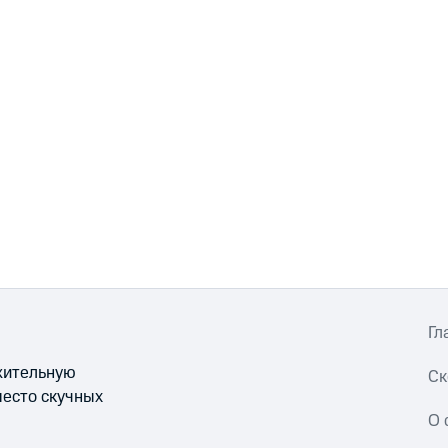
Гл
ожительную
Ск
место скучных
О 