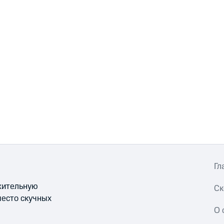
Гл
ожительную
Ск
место скучных
О 