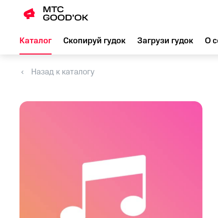
Каталог
Скопируй гудок
Загрузи гудок
О с
Назад к каталогу