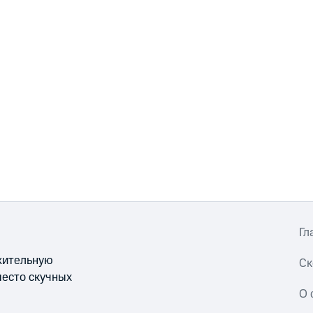
Гл
ожительную
Ск
место скучных
О 