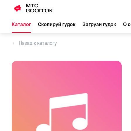
Каталог
Скопируй гудок
Загрузи гудок
О с
Назад к каталогу