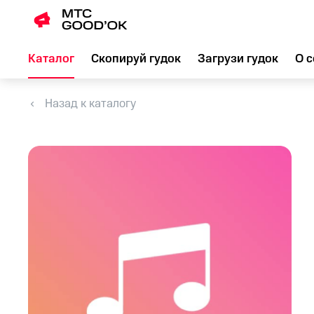
Каталог
Скопируй гудок
Загрузи гудок
О с
Назад к каталогу