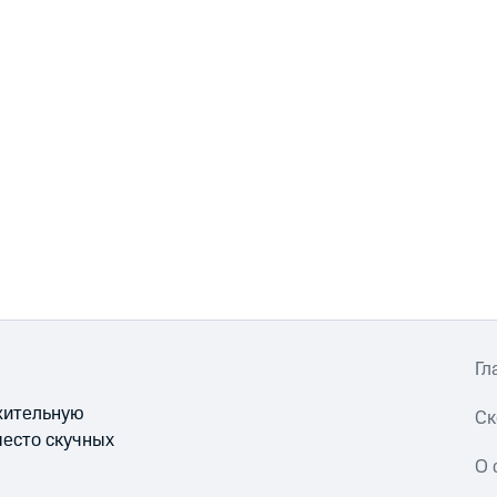
Гл
ожительную
Ск
место скучных
О 