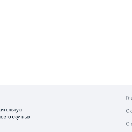
Гл
ожительную
Ск
место скучных
О 