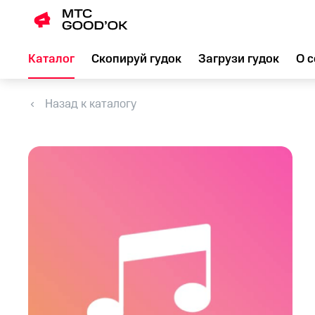
Каталог
Скопируй гудок
Загрузи гудок
О с
Назад к каталогу