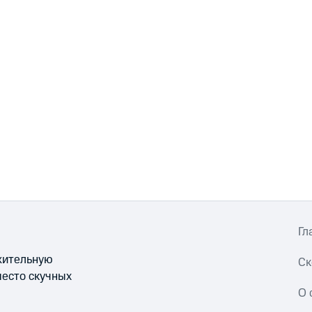
Гл
ожительную
Ск
место скучных
О 