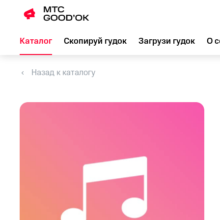
Каталог
Скопируй гудок
Загрузи гудок
О с
Назад к каталогу