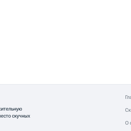
Гл
ожительную
Ск
место скучных
О 