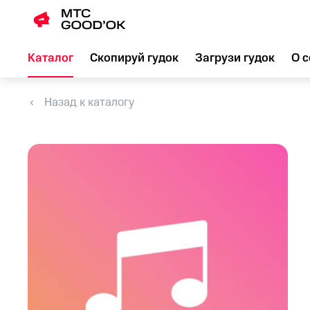
Каталог
Скопируй гудок
Загрузи гудок
О с
Назад к каталогу