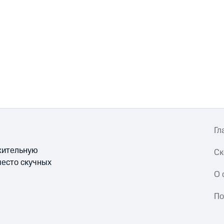
Гл
ожительную
Ск
место скучных
О 
По