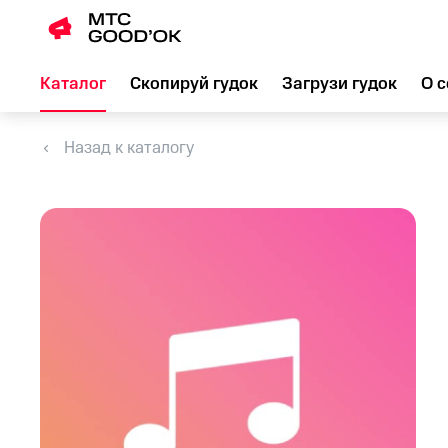
Каталог
Скопируй гудок
Загрузи гудок
О с
Назад к каталогу