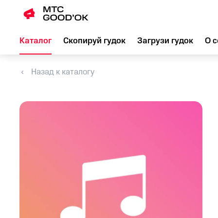
Каталог
Скопируй гудок
Загрузи гудок
О с
Назад к каталогу