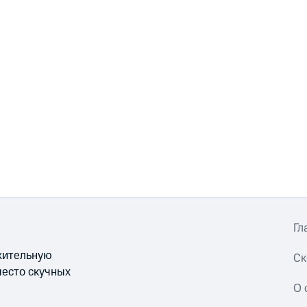
Гл
ожительную
Ск
место скучных
О 