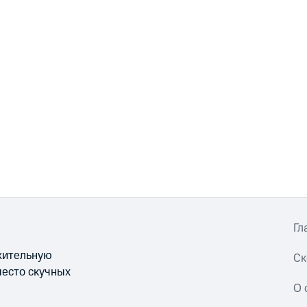
Гл
ожительную
Ск
место скучных
О 