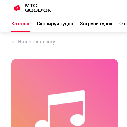
Каталог
Скопируй гудок
Загрузи гудок
О с
Назад к каталогу