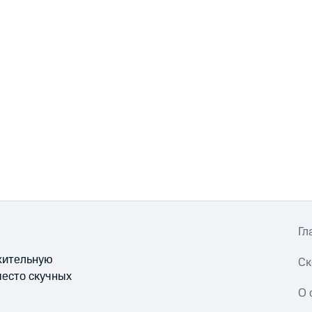
Гл
ожительную
Ск
место скучных
О 