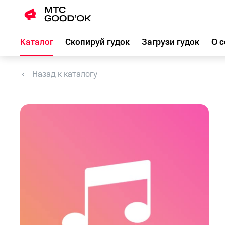
Каталог
Скопируй гудок
Загрузи гудок
О с
Назад к каталогу