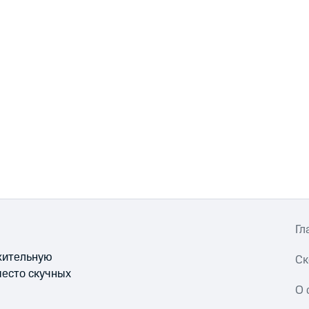
Гл
ожительную
Ск
место скучных
О 