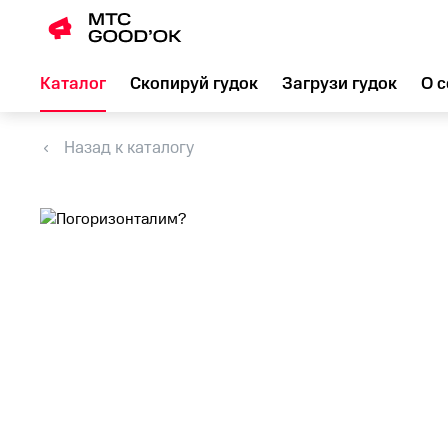
Каталог
Скопируй гудок
Загрузи гудок
О с
Назад к каталогу