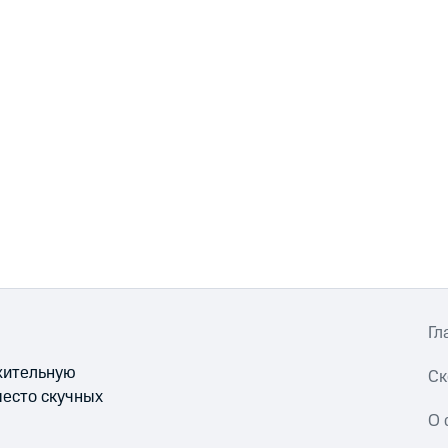
Гл
ожительную
Ск
место скучных
О 