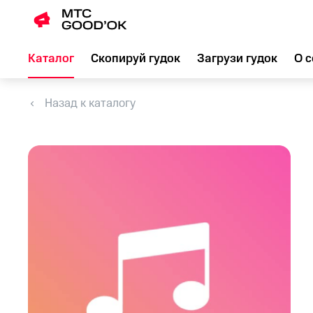
Каталог
Скопируй гудок
Загрузи гудок
О с
Назад к каталогу