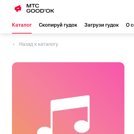
Каталог
Скопируй гудок
Загрузи гудок
О с
Назад к каталогу