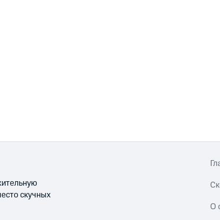
Гл
ожительную
Ск
место скучных
О 