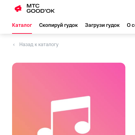
Каталог
Скопируй гудок
Загрузи гудок
О с
Назад к каталогу