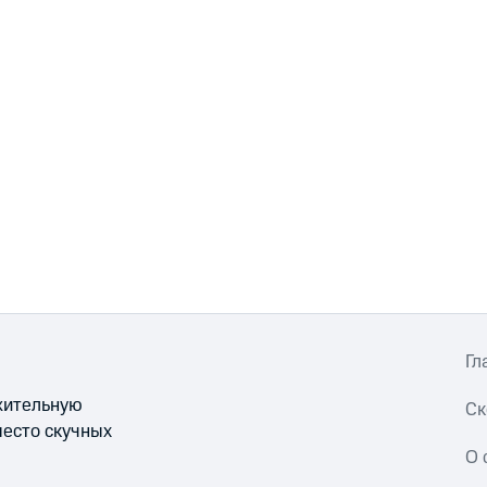
Гл
ожительную
Ск
место скучных
О 