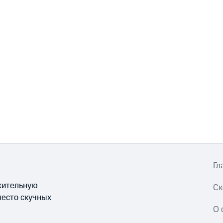
Гл
ожительную
Ск
место скучных
О 