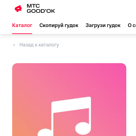
Каталог
Скопируй гудок
Загрузи гудок
О с
Назад к каталогу