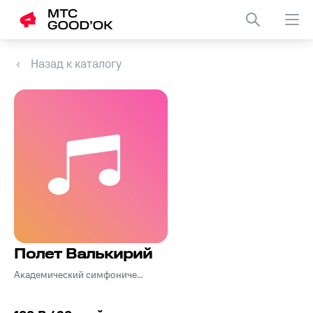
Назад к каталогу
Полет Валькирий
Академический симфонический оркестр Ленинградской государственной филармонии п/у Е. Мравинского