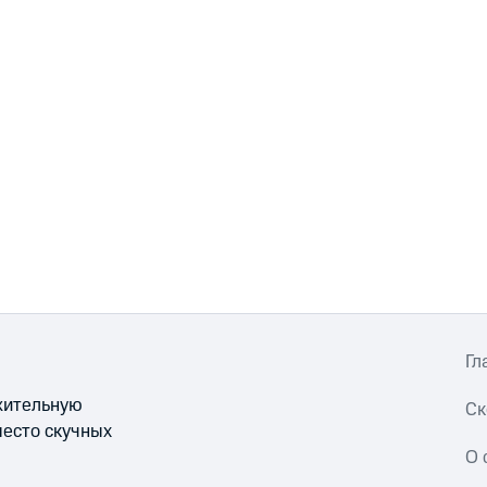
Гл
ожительную
Ск
место скучных
О 