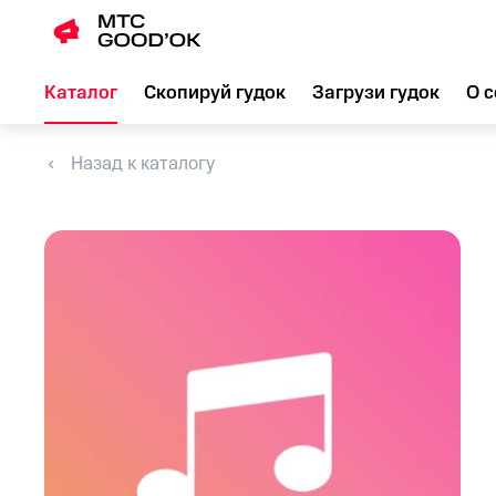
Каталог
Скопируй гудок
Загрузи гудок
О с
Назад к каталогу