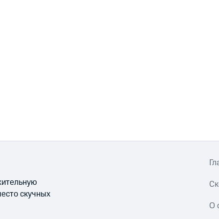
Гл
ожительную
Ск
место скучных
О 