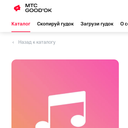
Каталог
Скопируй гудок
Загрузи гудок
О с
Назад к каталогу