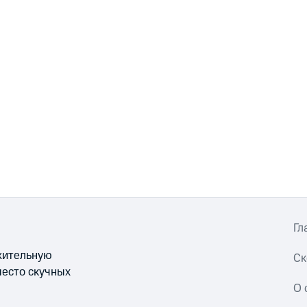
Гл
ожительную
Ск
место скучных
О 