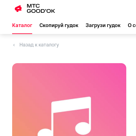
Каталог
Скопируй гудок
Загрузи гудок
О с
Назад к каталогу