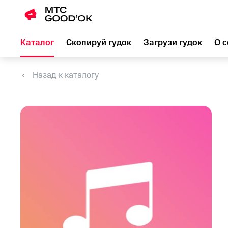
Каталог
Скопируй гудок
Загрузи гудок
О с
Назад к каталогу