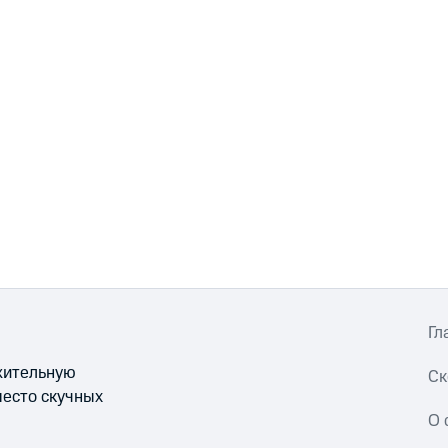
Гл
ожительную
Ск
место скучных
О 