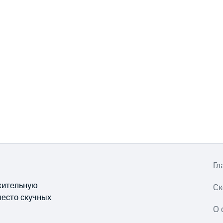
Гл
ожительную
Ск
место скучных
О 