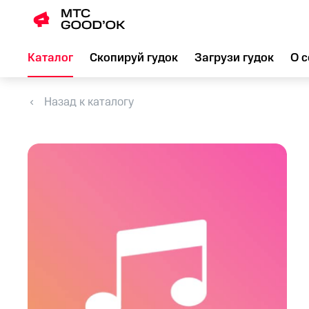
Каталог
Скопируй гудок
Загрузи гудок
О с
Назад к каталогу