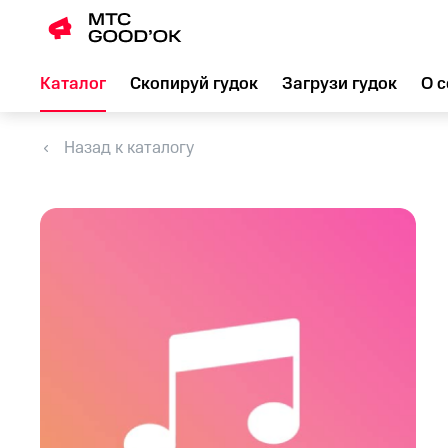
Каталог
Скопируй гудок
Загрузи гудок
О с
Назад к каталогу