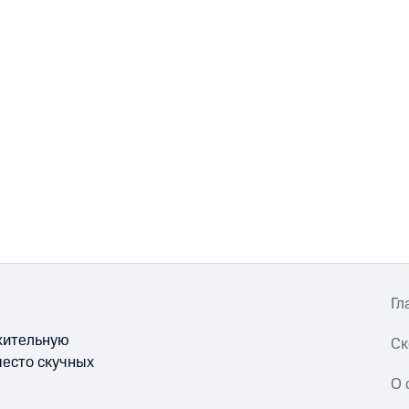
Гл
ожительную
Ск
место скучных
О 