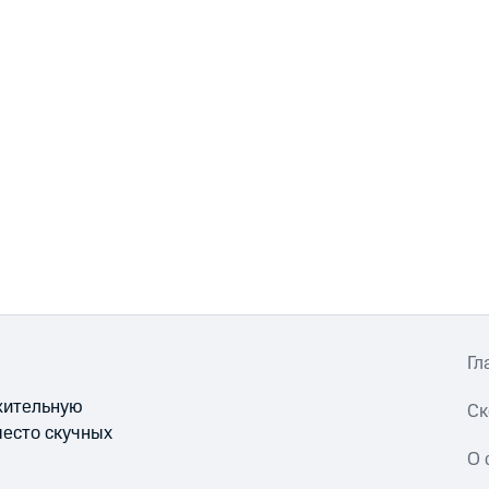
Гл
ожительную
Ск
место скучных
О 