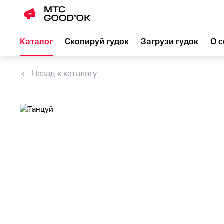
Каталог
Скопируй гудок
Загрузи гудок
О с
Назад к каталогу