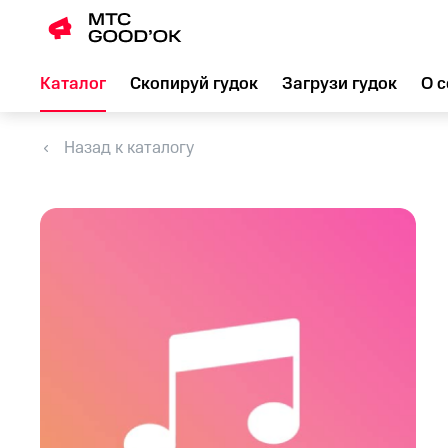
Каталог
Скопируй гудок
Загрузи гудок
О с
Назад к каталогу