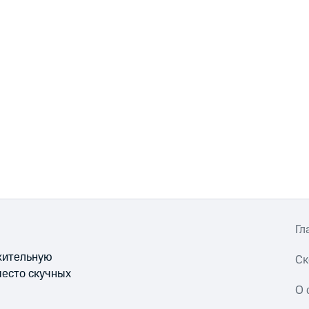
Гл
ожительную
Ск
место скучных
О 