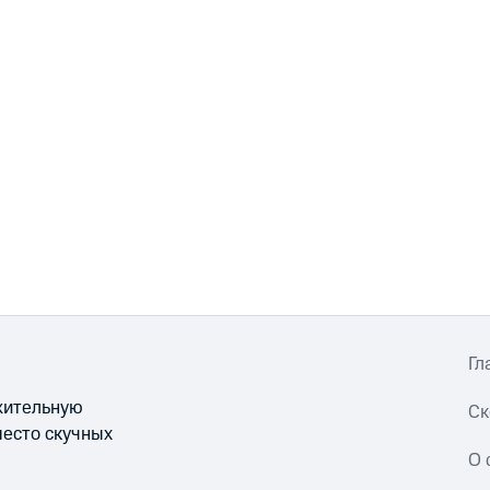
Гл
ожительную
Ск
место скучных
О 