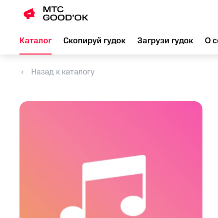
Каталог
Скопируй гудок
Загрузи гудок
О с
Назад к каталогу